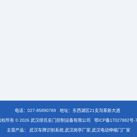
电话：
027-85890789
地址：东西湖区21支沟革新大道
版权所有 © 2026 武汉缪氏名门控制设备有限公司
鄂ICP备17027882号-
主营产品： 武汉车牌识别系统,武汉岗亭厂家,武汉电动伸缩门厂家