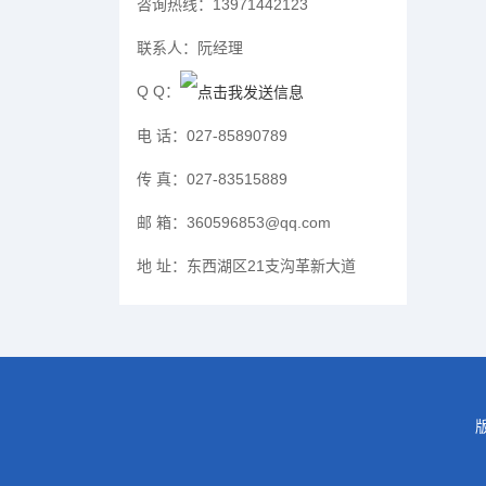
咨询热线：
13971442123
联系人：
阮经理
Q Q：
电 话：
027-85890789
传 真：
027-83515889
邮 箱：
360596853@qq.com
地 址：
东西湖区21支沟革新大道